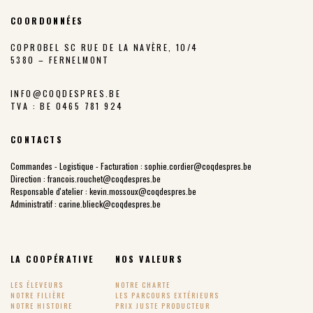
COORDONNÉES
COPROBEL SC RUE DE LA NAVÈRE, 10/4
5380 – FERNELMONT
INFO@COQDESPRES.BE
TVA : BE 0465 781 924
CONTACTS
Commandes - Logistique - Facturation :
sophie.cordier@coqdespres.be
Direction :
francois.rouchet@coqdespres.be
Responsable d'atelier :
kevin.mossoux@coqdespres.be
Administratif :
carine.blieck@coqdespres.be
LA COOPÉRATIVE
NOS VALEURS
LES ÉLEVEURS
NOTRE CHARTE
NOTRE FILIÈRE
LES PARCOURS EXTÉRIEURS
NOTRE HISTOIRE
PRIX JUSTE PRODUCTEUR