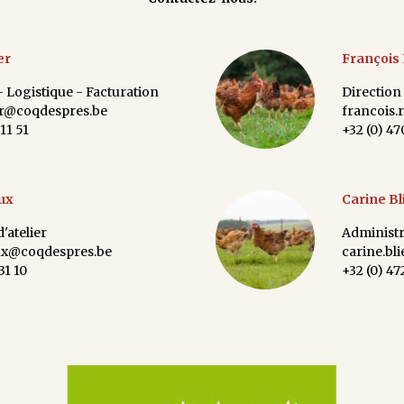
er
François
Logistique - Facturation
Direction
er@coqdespres.be
francois
11 51
+32 (0) 47
ux
Carine Bl
'atelier
Administr
ux@coqdespres.be
carine.bl
31 10
+32 (0) 47