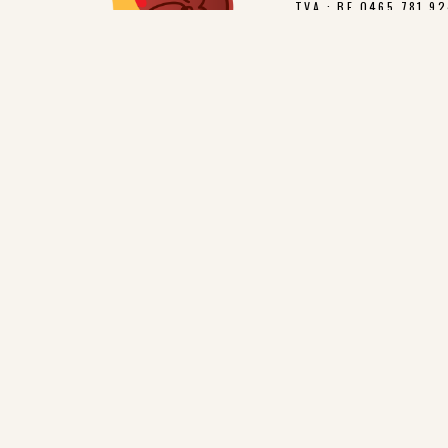
TVA : BE 0465 781 9
CONTACTS
Commandes - Logistique - Factu
Direction :
francois.rouchet@c
Responsable d'atelier :
kevin.m
Administratif :
carine.blieck@c