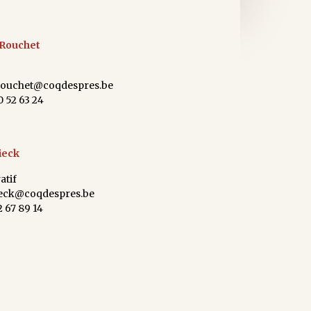
 Rouchet
.rouchet@coqdespres.be
0 52 63 24
ieck
atif
ieck@coqdespres.be
2 67 89 14