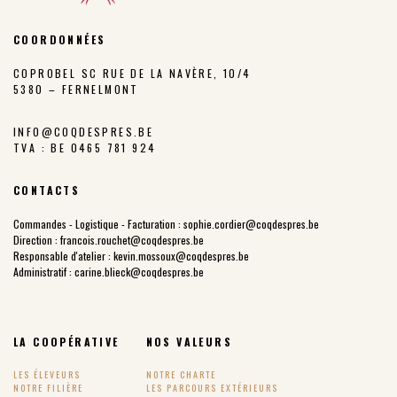
COORDONNÉES
COPROBEL SC RUE DE LA NAVÈRE, 10/4
5380 – FERNELMONT
INFO@COQDESPRES.BE
TVA : BE 0465 781 924
CONTACTS
Commandes - Logistique - Facturation :
sophie.cordier@coqdespres.be
Direction :
francois.rouchet@coqdespres.be
Responsable d'atelier :
kevin.mossoux@coqdespres.be
Administratif :
carine.blieck@coqdespres.be
LA COOPÉRATIVE
NOS VALEURS
LES ÉLEVEURS
NOTRE CHARTE
NOTRE FILIÈRE
LES PARCOURS EXTÉRIEURS