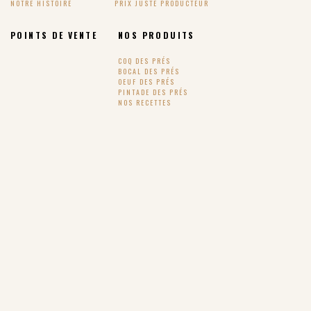
NOTRE HISTOIRE
PRIX JUSTE PRODUCTEUR
POINTS DE VENTE
NOS PRODUITS
COQ DES PRÉS
BOCAL DES PRÉS
OEUF DES PRÉS
PINTADE DES PRÉS
NOS RECETTES
SUIVEZ-NOUS !