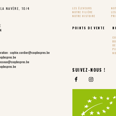
LA NAVÈRE, 10/4
LES ÉLEVEURS
NO
NOTRE FILIÈRE
LE
NOTRE HISTOIRE
PR
E
POINTS DE VENTE
N
24
CO
BO
OE
PI
ration :
sophie.cordier@coqdespres.be
NO
oqdespres.be
ossoux@coqdespres.be
oqdespres.be
SUIVEZ-NOUS !