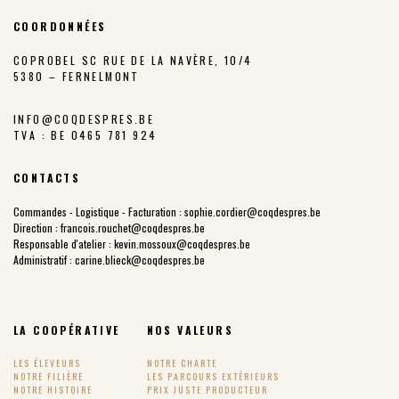
COORDONNÉES
COPROBEL SC RUE DE LA NAVÈRE, 10/4
5380 – FERNELMONT
INFO@COQDESPRES.BE
TVA : BE 0465 781 924
CONTACTS
Commandes - Logistique - Facturation :
sophie.cordier@coqdespres.be
Direction :
francois.rouchet@coqdespres.be
Responsable d'atelier :
kevin.mossoux@coqdespres.be
Administratif :
carine.blieck@coqdespres.be
LA COOPÉRATIVE
NOS VALEURS
LES ÉLEVEURS
NOTRE CHARTE
NOTRE FILIÈRE
LES PARCOURS EXTÉRIEURS
NOTRE HISTOIRE
PRIX JUSTE PRODUCTEUR