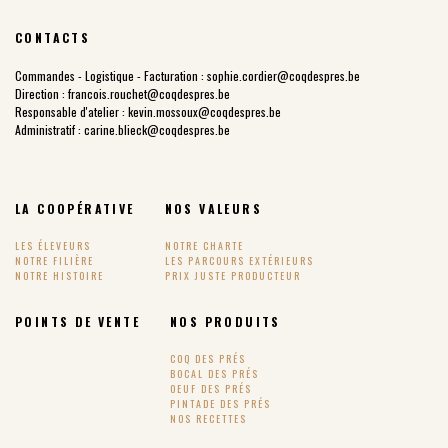
CONTACTS
Commandes - Logistique - Facturation :
sophie.cordier@coqdespres.be
Direction :
francois.rouchet@coqdespres.be
Responsable d'atelier :
kevin.mossoux@coqdespres.be
Administratif :
carine.blieck@coqdespres.be
LA COOPÉRATIVE
NOS VALEURS
LES ÉLEVEURS
NOTRE CHARTE
NOTRE FILIÈRE
LES PARCOURS EXTÉRIEURS
NOTRE HISTOIRE
PRIX JUSTE PRODUCTEUR
POINTS DE VENTE
NOS PRODUITS
COQ DES PRÉS
BOCAL DES PRÉS
OEUF DES PRÉS
PINTADE DES PRÉS
NOS RECETTES