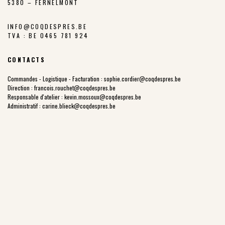
5380 – FERNELMONT
INFO@COQDESPRES.BE
TVA : BE 0465 781 924
CONTACTS
Commandes - Logistique - Facturation :
sophie.cordier@coqdespres.be
Direction :
francois.rouchet@coqdespres.be
Responsable d'atelier :
kevin.mossoux@coqdespres.be
Administratif :
carine.blieck@coqdespres.be
LA COOPÉRATIVE
NOS VALEURS
LES ÉLEVEURS
NOTRE CHARTE
NOTRE FILIÈRE
LES PARCOURS EXTÉRIEURS
NOTRE HISTOIRE
PRIX JUSTE PRODUCTEUR
POINTS DE VENTE
NOS PRODUITS
COQ DES PRÉS