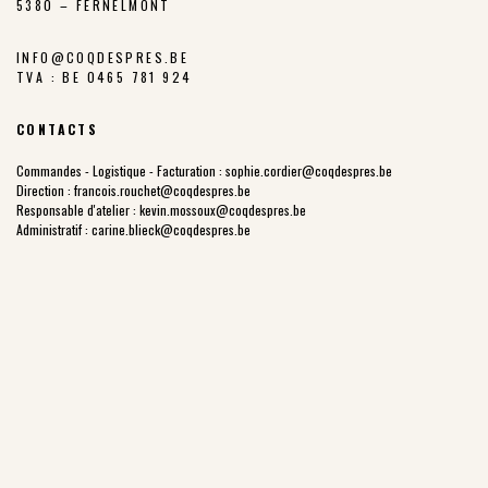
5380 – FERNELMONT
INFO@COQDESPRES.BE
TVA : BE 0465 781 924
CONTACTS
Commandes - Logistique - Facturation :
sophie.cordier@coqdespres.be
Direction :
francois.rouchet@coqdespres.be
Responsable d'atelier :
kevin.mossoux@coqdespres.be
Administratif :
carine.blieck@coqdespres.be
LA COOPÉRATIVE
NOS VALEURS
LES ÉLEVEURS
NOTRE CHARTE
NOTRE FILIÈRE
LES PARCOURS EXTÉRIEURS
NOTRE HISTOIRE
PRIX JUSTE PRODUCTEUR
POINTS DE VENTE
NOS PRODUITS
COQ DES PRÉS