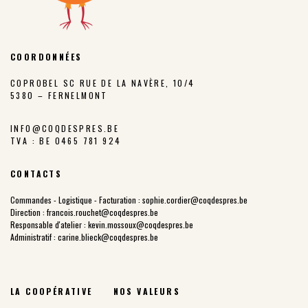
COORDONNÉES
COPROBEL SC RUE DE LA NAVÈRE, 10/4
5380 – FERNELMONT
INFO@COQDESPRES.BE
TVA : BE 0465 781 924
CONTACTS
Commandes - Logistique - Facturation :
sophie.cordier@coqdespres.be
Direction :
francois.rouchet@coqdespres.be
Responsable d'atelier :
kevin.mossoux@coqdespres.be
Administratif :
carine.blieck@coqdespres.be
LA COOPÉRATIVE
NOS VALEURS