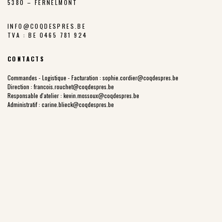
5380 – FERNELMONT
INFO@COQDESPRES.BE
TVA : BE 0465 781 924
CONTACTS
Commandes - Logistique - Facturation :
sophie.cordier@coqdespres.be
Direction :
francois.rouchet@coqdespres.be
Responsable d'atelier :
kevin.mossoux@coqdespres.be
Administratif :
carine.blieck@coqdespres.be
LA COOPÉRATIVE
NOS VALEURS
LES ÉLEVEURS
NOTRE CHARTE
NOTRE FILIÈRE
LES PARCOURS EXTÉRIEURS
NOTRE HISTOIRE
PRIX JUSTE PRODUCTEUR
POINTS DE VENTE
NOS PRODUITS
COQ DES PRÉS