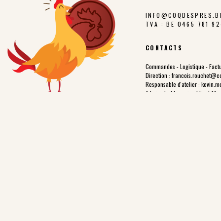
INFO@COQDESPRES.B
TVA : BE 0465 781 9
CONTACTS
Commandes - Logistique - Factu
Direction :
francois.rouchet@c
Responsable d'atelier :
kevin.m
Administratif :
carine.blieck@c