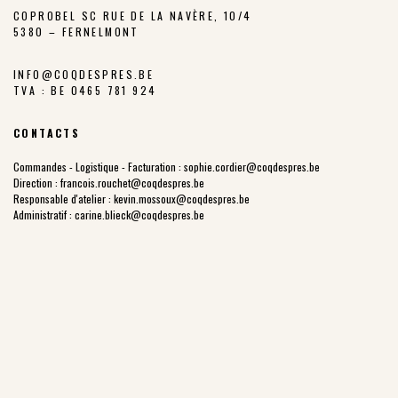
COPROBEL SC RUE DE LA NAVÈRE, 10/4
5380 – FERNELMONT
INFO@COQDESPRES.BE
TVA : BE 0465 781 924
CONTACTS
Commandes - Logistique - Facturation :
sophie.cordier@coqdespres.be
Direction :
francois.rouchet@coqdespres.be
Responsable d'atelier :
kevin.mossoux@coqdespres.be
Administratif :
carine.blieck@coqdespres.be
LA COOPÉRATIVE
NOS VALEURS
LES ÉLEVEURS
NOTRE CHARTE
NOTRE FILIÈRE
LES PARCOURS EXTÉRIEURS
NOTRE HISTOIRE
PRIX JUSTE PRODUCTEUR
POINTS DE VENTE
NOS PRODUITS