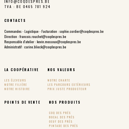
INFO@COQDESPRES.BE
TVA : BE 0465 781 924
CONTACTS
Commandes - Logistique - Facturation :
sophie.cordier@coqdespres.be
Direction :
francois.rouchet@coqdespres.be
Responsable d'atelier :
kevin.mossoux@coqdespres.be
Administratif :
carine.blieck@coqdespres.be
LA COOPÉRATIVE
NOS VALEURS
LES ÉLEVEURS
NOTRE CHARTE
NOTRE FILIÈRE
LES PARCOURS EXTÉRIEURS
NOTRE HISTOIRE
PRIX JUSTE PRODUCTEUR
POINTS DE VENTE
NOS PRODUITS
COQ DES PRÉS
BOCAL DES PRÉS
OEUF DES PRÉS
PINTADE DES PRÉS