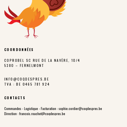
COORDONNÉES
COPROBEL SC RUE DE LA NAVÈRE, 10/4
5380 – FERNELMONT
INFO@COQDESPRES.BE
TVA : BE 0465 781 924
CONTACTS
Commandes - Logistique - Facturation :
sophie.cordier@coqdespres.be
Direction :
francois.rouchet@coqdespres.be
Responsable d'atelier :
kevin.mossoux@coqdespres.be
Administratif :
carine.blieck@coqdespres.be