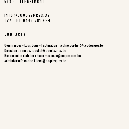
5380 – FERNELMONT
INFO@COQDESPRES.BE
TVA : BE 0465 781 924
CONTACTS
Commandes - Logistique - Facturation :
sophie.cordier@coqdespres.be
Direction :
francois.rouchet@coqdespres.be
Responsable d'atelier :
kevin.mossoux@coqdespres.be
Administratif :
carine.blieck@coqdespres.be
LA COOPÉRATIVE
NOS VALEURS
LES ÉLEVEURS
NOTRE CHARTE
NOTRE FILIÈRE
LES PARCOURS EXTÉRIEURS
NOTRE HISTOIRE
PRIX JUSTE PRODUCTEUR
POINTS DE VENTE
NOS PRODUITS
COQ DES PRÉS