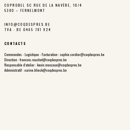
COPROBEL SC RUE DE LA NAVÈRE, 10/4
5380 – FERNELMONT
INFO@COQDESPRES.BE
TVA : BE 0465 781 924
CONTACTS
Commandes - Logistique - Facturation :
sophie.cordier@coqdespres.be
Direction :
francois.rouchet@coqdespres.be
Responsable d'atelier :
kevin.mossoux@coqdespres.be
Administratif :
carine.blieck@coqdespres.be
LA COOPÉRATIVE
NOS VALEURS
LES ÉLEVEURS
NOTRE CHARTE
NOTRE FILIÈRE
LES PARCOURS EXTÉRIEURS
NOTRE HISTOIRE
PRIX JUSTE PRODUCTEUR
POINTS DE VENTE
NOS PRODUITS