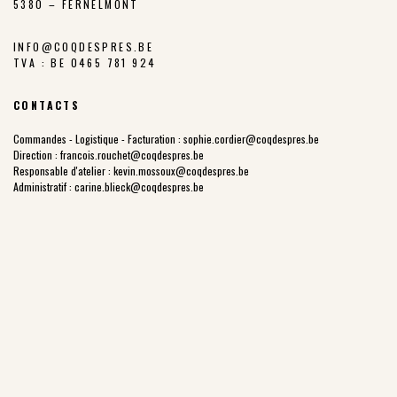
5380 – FERNELMONT
INFO@COQDESPRES.BE
TVA : BE 0465 781 924
CONTACTS
Commandes - Logistique - Facturation :
sophie.cordier@coqdespres.be
Direction :
francois.rouchet@coqdespres.be
Responsable d'atelier :
kevin.mossoux@coqdespres.be
Administratif :
carine.blieck@coqdespres.be
LA COOPÉRATIVE
NOS VALEURS
LES ÉLEVEURS
NOTRE CHARTE
NOTRE FILIÈRE
LES PARCOURS EXTÉRIEURS
NOTRE HISTOIRE
PRIX JUSTE PRODUCTEUR
POINTS DE VENTE
NOS PRODUITS
COQ DES PRÉS