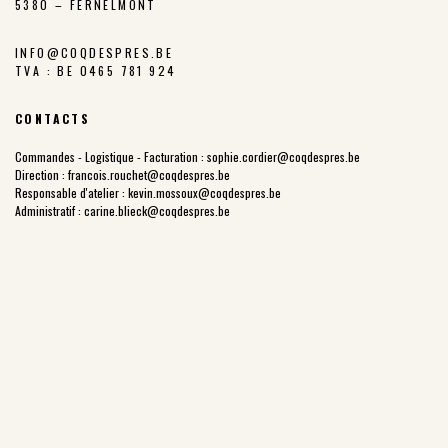
5380 – FERNELMONT
INFO@COQDESPRES.BE
TVA : BE 0465 781 924
CONTACTS
Commandes - Logistique - Facturation :
sophie.cordier@coqdespres.be
Direction :
francois.rouchet@coqdespres.be
Responsable d'atelier :
kevin.mossoux@coqdespres.be
Administratif :
carine.blieck@coqdespres.be
LA COOPÉRATIVE
NOS VALEURS
LES ÉLEVEURS
NOTRE CHARTE
NOTRE FILIÈRE
LES PARCOURS EXTÉRIEURS
NOTRE HISTOIRE
PRIX JUSTE PRODUCTEUR
POINTS DE VENTE
NOS PRODUITS
COQ DES PRÉS