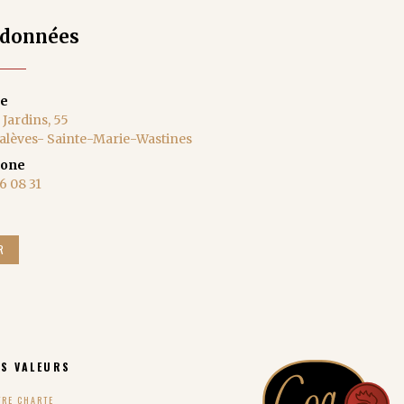
données
se
 Jardins, 55
alèves- Sainte-Marie-Wastines
hone
6 08 31
R
S VALEURS
TRE CHARTE