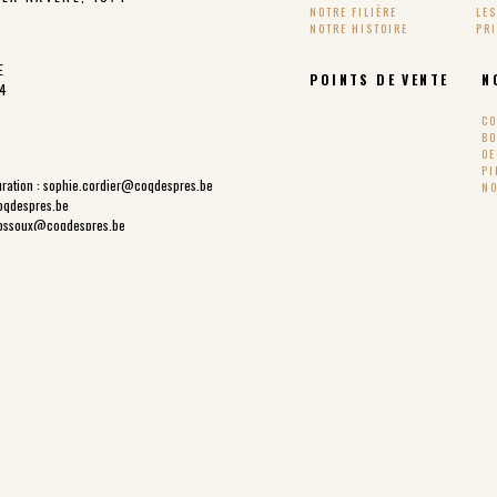
NOTRE FILIÈRE
LE
NOTRE HISTOIRE
PR
E
POINTS DE VENTE
N
24
CO
BO
OE
PI
ration :
sophie.cordier@coqdespres.be
NO
oqdespres.be
ossoux@coqdespres.be
oqdespres.be
SUIVEZ-NOUS !