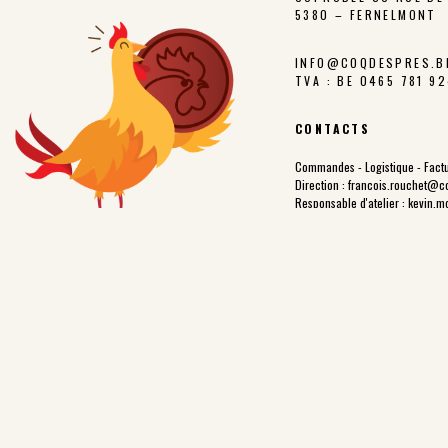
5380 – FERNELMONT
INFO@COQDESPRES.B
TVA : BE 0465 781 9
CONTACTS
Commandes - Logistique - Factu
Direction :
francois.rouchet@c
Responsable d'atelier :
kevin.m
Administratif :
carine.blieck@c