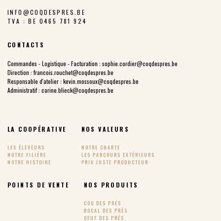
INFO@COQDESPRES.BE
TVA : BE 0465 781 924
CONTACTS
Commandes - Logistique - Facturation :
sophie.cordier@coqdespres.be
Direction :
francois.rouchet@coqdespres.be
Responsable d'atelier :
kevin.mossoux@coqdespres.be
Administratif :
carine.blieck@coqdespres.be
LA COOPÉRATIVE
NOS VALEURS
LES ÉLEVEURS
NOTRE CHARTE
NOTRE FILIÈRE
LES PARCOURS EXTÉRIEURS
NOTRE HISTOIRE
PRIX JUSTE PRODUCTEUR
POINTS DE VENTE
NOS PRODUITS
COQ DES PRÉS
BOCAL DES PRÉS
OEUF DES PRÉS