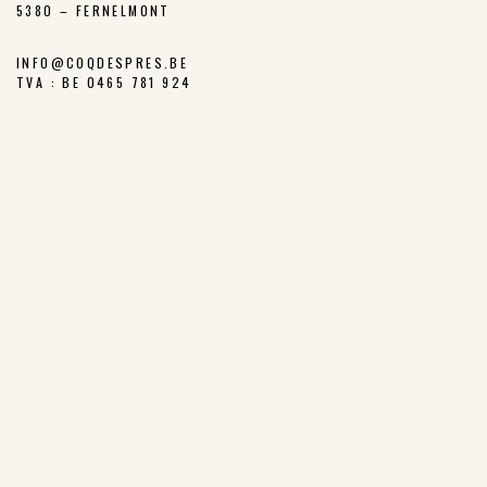
5380 – FERNELMONT
INFO@COQDESPRES.BE
TVA : BE 0465 781 924
CONTACTS
Commandes - Logistique - Facturation :
sophie.cordier@coqdespres.be
Direction :
francois.rouchet@coqdespres.be
Responsable d'atelier :
kevin.mossoux@coqdespres.be
Administratif :
carine.blieck@coqdespres.be
LA COOPÉRATIVE
NOS VALEURS
LES ÉLEVEURS
NOTRE CHARTE
NOTRE FILIÈRE
LES PARCOURS EXTÉRIEURS
NOTRE HISTOIRE
PRIX JUSTE PRODUCTEUR
POINTS DE VENTE
NOS PRODUITS
COQ DES PRÉS