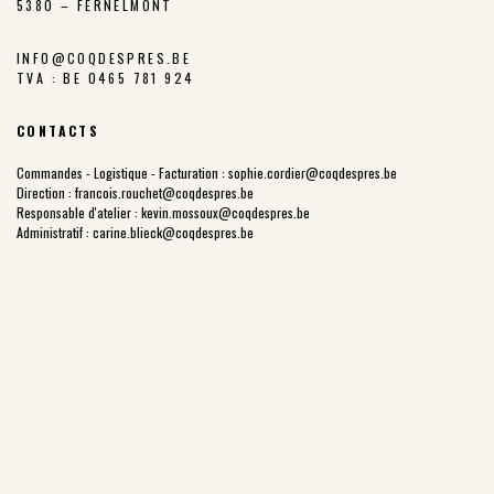
5380 – FERNELMONT
INFO@COQDESPRES.BE
TVA : BE 0465 781 924
CONTACTS
Commandes - Logistique - Facturation :
sophie.cordier@coqdespres.be
Direction :
francois.rouchet@coqdespres.be
Responsable d'atelier :
kevin.mossoux@coqdespres.be
Administratif :
carine.blieck@coqdespres.be
LA COOPÉRATIVE
NOS VALEURS
LES ÉLEVEURS
NOTRE CHARTE
NOTRE FILIÈRE
LES PARCOURS EXTÉRIEURS
NOTRE HISTOIRE
PRIX JUSTE PRODUCTEUR
POINTS DE VENTE
NOS PRODUITS
COQ DES PRÉS