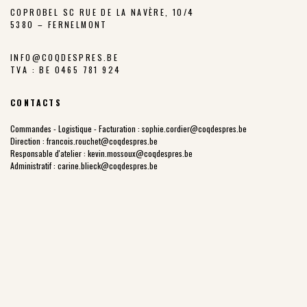
COPROBEL SC RUE DE LA NAVÈRE, 10/4
5380 – FERNELMONT
INFO@COQDESPRES.BE
TVA : BE 0465 781 924
CONTACTS
Commandes - Logistique - Facturation :
sophie.cordier@coqdespres.be
Direction :
francois.rouchet@coqdespres.be
Responsable d'atelier :
kevin.mossoux@coqdespres.be
Administratif :
carine.blieck@coqdespres.be
LA COOPÉRATIVE
NOS VALEURS
LES ÉLEVEURS
NOTRE CHARTE
NOTRE FILIÈRE
LES PARCOURS EXTÉRIEURS
NOTRE HISTOIRE
PRIX JUSTE PRODUCTEUR
POINTS DE VENTE
NOS PRODUITS