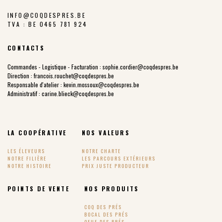
INFO@COQDESPRES.BE
TVA : BE 0465 781 924
CONTACTS
Commandes - Logistique - Facturation :
sophie.cordier@coqdespres.be
Direction :
francois.rouchet@coqdespres.be
Responsable d'atelier :
kevin.mossoux@coqdespres.be
Administratif :
carine.blieck@coqdespres.be
LA COOPÉRATIVE
NOS VALEURS
LES ÉLEVEURS
NOTRE CHARTE
NOTRE FILIÈRE
LES PARCOURS EXTÉRIEURS
NOTRE HISTOIRE
PRIX JUSTE PRODUCTEUR
POINTS DE VENTE
NOS PRODUITS
COQ DES PRÉS
BOCAL DES PRÉS
OEUF DES PRÉS