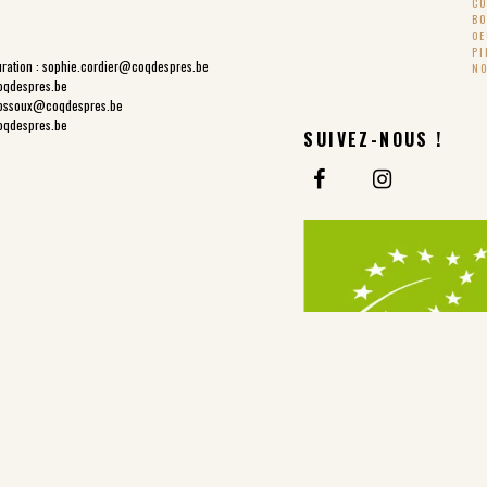
CO
BO
OE
PI
ration :
sophie.cordier@coqdespres.be
NO
oqdespres.be
ossoux@coqdespres.be
oqdespres.be
SUIVEZ-NOUS !