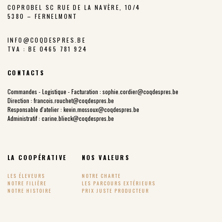
COPROBEL SC RUE DE LA NAVÈRE, 10/4
5380 – FERNELMONT
INFO@COQDESPRES.BE
TVA : BE 0465 781 924
CONTACTS
Commandes - Logistique - Facturation :
sophie.cordier@coqdespres.be
Direction :
francois.rouchet@coqdespres.be
Responsable d'atelier :
kevin.mossoux@coqdespres.be
Administratif :
carine.blieck@coqdespres.be
LA COOPÉRATIVE
NOS VALEURS
LES ÉLEVEURS
NOTRE CHARTE
NOTRE FILIÈRE
LES PARCOURS EXTÉRIEURS
NOTRE HISTOIRE
PRIX JUSTE PRODUCTEUR
POINTS DE VENTE
NOS PRODUITS