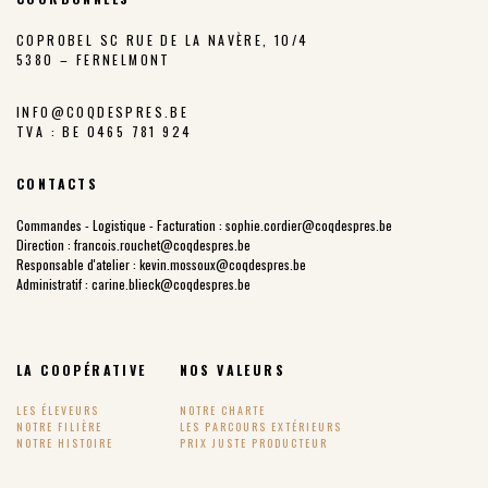
COPROBEL SC RUE DE LA NAVÈRE, 10/4
5380 – FERNELMONT
INFO@COQDESPRES.BE
TVA : BE 0465 781 924
CONTACTS
Commandes - Logistique - Facturation :
sophie.cordier@coqdespres.be
Direction :
francois.rouchet@coqdespres.be
Responsable d'atelier :
kevin.mossoux@coqdespres.be
Administratif :
carine.blieck@coqdespres.be
LA COOPÉRATIVE
NOS VALEURS
LES ÉLEVEURS
NOTRE CHARTE
NOTRE FILIÈRE
LES PARCOURS EXTÉRIEURS
NOTRE HISTOIRE
PRIX JUSTE PRODUCTEUR