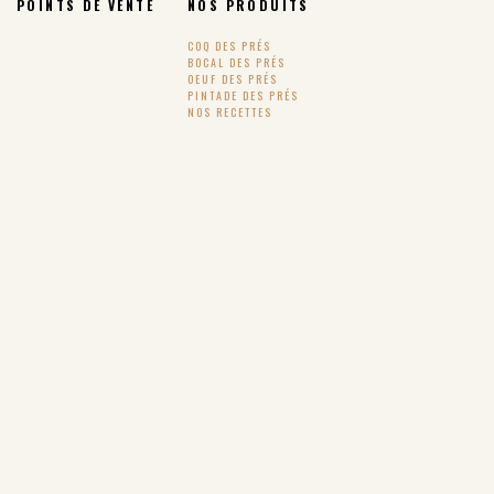
POINTS DE VENTE
NOS PRODUITS
COQ DES PRÉS
BOCAL DES PRÉS
OEUF DES PRÉS
PINTADE DES PRÉS
NOS RECETTES
SUIVEZ-NOUS !