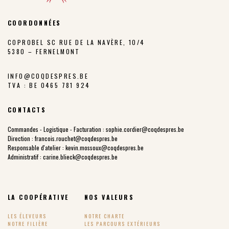
COORDONNÉES
COPROBEL SC RUE DE LA NAVÈRE, 10/4
5380 – FERNELMONT
INFO@COQDESPRES.BE
TVA : BE 0465 781 924
CONTACTS
Commandes - Logistique - Facturation :
sophie.cordier@coqdespres.be
Direction :
francois.rouchet@coqdespres.be
Responsable d'atelier :
kevin.mossoux@coqdespres.be
Administratif :
carine.blieck@coqdespres.be
LA COOPÉRATIVE
NOS VALEURS
LES ÉLEVEURS
NOTRE CHARTE
NOTRE FILIÈRE
LES PARCOURS EXTÉRIEURS