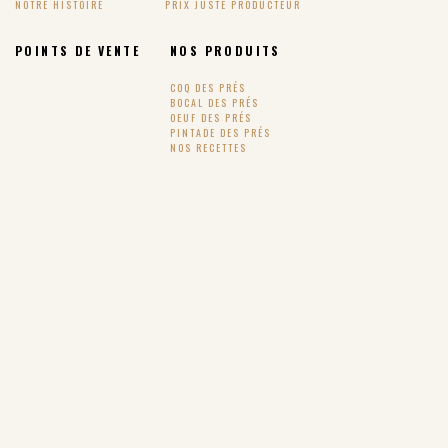
NOTRE HISTOIRE
PRIX JUSTE PRODUCTEUR
POINTS DE VENTE
NOS PRODUITS
COQ DES PRÉS
BOCAL DES PRÉS
OEUF DES PRÉS
PINTADE DES PRÉS
NOS RECETTES
SUIVEZ-NOUS !