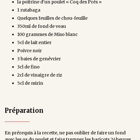
la poitrine d’un poulet « Coq des Prés »
1 rutabaga
Quelques feuilles de chou-feuille
350ml de fond de veau
100 grammes de Miso blanc
5cl de lait entier
Poivre noir
3 baies de genévrier
3cl de fino
2cl de vinaigre de riz
5cl de mirin
Préparation
En prérequis à la recette, ne pas oublier de faire un fond
avec les os du poulet et faire tremper les haricots 24heures