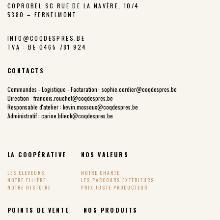
COPROBEL SC RUE DE LA NAVÈRE, 10/4
5380 – FERNELMONT
INFO@COQDESPRES.BE
TVA : BE 0465 781 924
CONTACTS
Commandes - Logistique - Facturation :
sophie.cordier@coqdespres.be
Direction :
francois.rouchet@coqdespres.be
Responsable d'atelier :
kevin.mossoux@coqdespres.be
Administratif :
carine.blieck@coqdespres.be
LA COOPÉRATIVE
NOS VALEURS
LES ÉLEVEURS
NOTRE CHARTE
NOTRE FILIÈRE
LES PARCOURS EXTÉRIEURS
NOTRE HISTOIRE
PRIX JUSTE PRODUCTEUR
POINTS DE VENTE
NOS PRODUITS