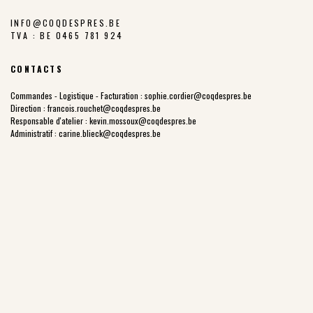
INFO@COQDESPRES.BE
TVA : BE 0465 781 924
CONTACTS
Commandes - Logistique - Facturation :
sophie.cordier@coqdespres.be
Direction :
francois.rouchet@coqdespres.be
Responsable d'atelier :
kevin.mossoux@coqdespres.be
Administratif :
carine.blieck@coqdespres.be
LA COOPÉRATIVE
NOS VALEURS
LES ÉLEVEURS
NOTRE CHARTE
NOTRE FILIÈRE
LES PARCOURS EXTÉRIEURS
NOTRE HISTOIRE
PRIX JUSTE PRODUCTEUR
POINTS DE VENTE
NOS PRODUITS
COQ DES PRÉS
BOCAL DES PRÉS