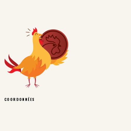
COORDONNÉES
COPROBEL SC RUE DE LA NAVÈRE, 10/4
5380 – FERNELMONT
INFO@COQDESPRES.BE