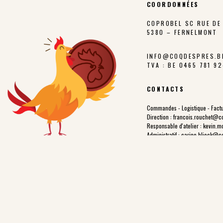
COORDONNÉES
COPROBEL SC RUE DE 
5380 – FERNELMONT
INFO@COQDESPRES.B
TVA : BE 0465 781 9
CONTACTS
Commandes - Logistique - Factu
Direction :
francois.rouchet@c
Responsable d'atelier :
kevin.m
Administratif :
carine.blieck@c