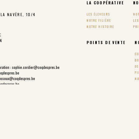
LA COOPÉRATIVE
NO
LA NAVÈRE, 10/4
LES ÉLEVEURS
NO
NOTRE FILIÈRE
LE
NOTRE HISTOIRE
PR
E
24
POINTS DE VENTE
N
CO
BO
OE
ration :
sophie.cordier@coqdespres.be
oqdespres.be
PI
ossoux@coqdespres.be
NO
oqdespres.be
SUIVEZ-NOUS !