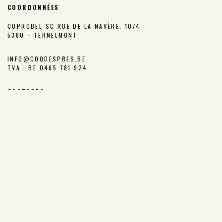
COORDONNÉES
COPROBEL SC RUE DE LA NAVÈRE, 10/4
5380 – FERNELMONT
INFO@COQDESPRES.BE
TVA : BE 0465 781 924
CONTACTS
Commandes - Logistique - Facturation :
sophie.cordier@coqdespres.be
Direction :
francois.rouchet@coqdespres.be
Responsable d'atelier :
kevin.mossoux@coqdespres.be
Administratif :
carine.blieck@coqdespres.be
LA COOPÉRATIVE
NOS VALEURS
LES ÉLEVEURS
NOTRE CHARTE
NOTRE FILIÈRE
LES PARCOURS EXTÉRIEURS
NOTRE HISTOIRE
PRIX JUSTE PRODUCTEUR