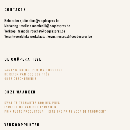
CONTACTS
Beheerder :
julie.elias@coqdespres.be
Marketing :
melissa.monticelli@coqdespres.be
Verkoop :
francois.rouchet@coqdespres.be
Verantwoordelijke werkplaats :
kevin.mossoux@coqdespres.be
DE COÖPERATIEVE
SAMENWERKENDE PLUIMVEEHOUDERS
DE KETEN VAN COQ DES PRÉS
ONZE GESCHIEDENIS
ONZE WAARDEN
KWALITEITSCHARTER COQ DES PRÉS
INRICHTING VAN BUITENRENNEN
PRIX JUSTE PRODUCTEUR – EERLIJKE PRIJS VOOR DE PRODUCENT
VERKOOPPUNTEN