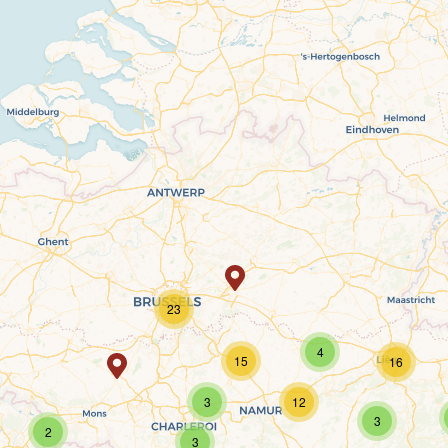
23
4
15
16
3
12
3
2
3