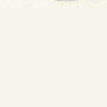
DE COÖPERATIEVE
LA PRÂLE, 1
SAMENWERKENDE PLUIMVEEHOUDERS
DE KETEN VAN COQ DES PRÉS
EUPLIER
ONZE GESCHIEDENIS
E
ONZE WAARDEN
24
KWALITEITSCHARTER COQ DES PRÉS
INRICHTING VAN BUITENRENNEN
PRIX JUSTE PRODUCTEUR – EERLIJKE 
spres.be
@coqdespres.be
VERKOOPPUNTEN
ONZE P