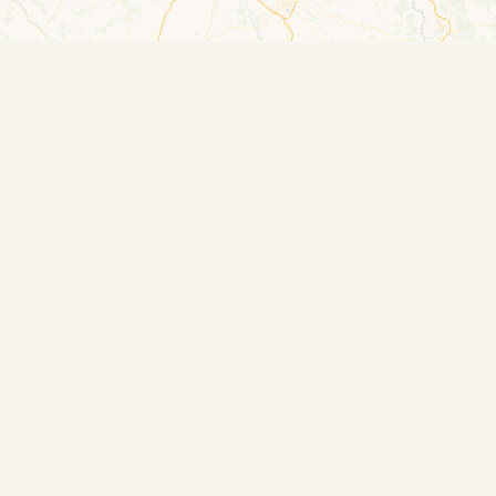
GEGEVENS
COPROBEL SC RUE DE 
4280 – VILLERS-LE-P
INFO@COQDESPRES.B
TVA : BE 0465 781 9
CONTACTS
Beheerder :
julie.elias@coqde
Marketing :
melissa.monticelli