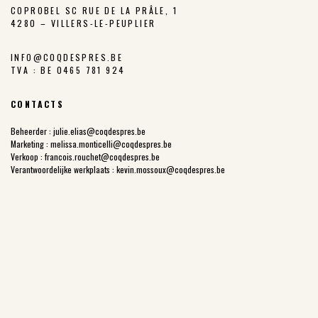
COPROBEL SC RUE DE LA PRÂLE, 1
4280 – VILLERS-LE-PEUPLIER
INFO@COQDESPRES.BE
TVA : BE 0465 781 924
CONTACTS
Beheerder :
julie.elias@coqdespres.be
Marketing :
melissa.monticelli@coqdespres.be
Verkoop :
francois.rouchet@coqdespres.be
Verantwoordelijke werkplaats :
kevin.mossoux@coqdespres.be
DE COÖPERATIEVE
SAMENWERKENDE PLUIMVEEHOUDERS
DE KETEN VAN COQ DES PRÉS
ONZE GESCHIEDENIS
ONZE WAARDEN