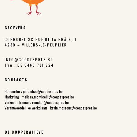
GEGEVENS
COPROBEL SC RUE DE LA PRÂLE, 1
4280 – VILLERS-LE-PEUPLIER
INFO@COQDESPRES.BE
TVA : BE 0465 781 924
CONTACTS
Beheerder :
julie.elias@coqdespres.be
Marketing :
melissa.monticelli@coqdespres.be
Verkoop :
francois.rouchet@coqdespres.be
Verantwoordelijke werkplaats :
kevin.mossoux@coqdespres.be
DE COÖPERATIEVE