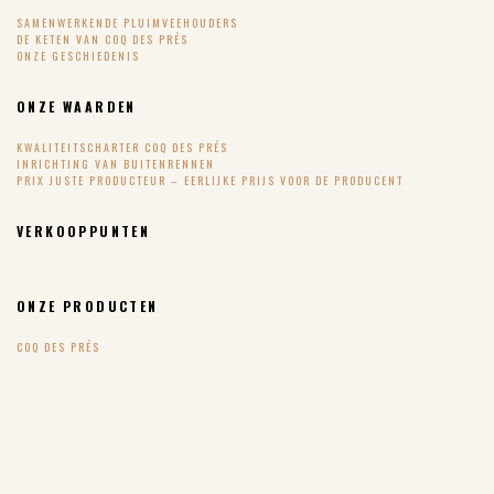
SAMENWERKENDE PLUIMVEEHOUDERS
DE KETEN VAN COQ DES PRÉS
ONZE GESCHIEDENIS
ONZE WAARDEN
KWALITEITSCHARTER COQ DES PRÉS
INRICHTING VAN BUITENRENNEN
PRIX JUSTE PRODUCTEUR – EERLIJKE PRIJS VOOR DE PRODUCENT
VERKOOPPUNTEN
ONZE PRODUCTEN
COQ DES PRÉS
BOCAL DES PRÉS (INGEMAAKTE BEREIDINGEN)
OEUF DES PRÉS
PINTADE DES PRÉS – PARELHOEN
DE RECEPTEN
SUIVEZ-NOUS !