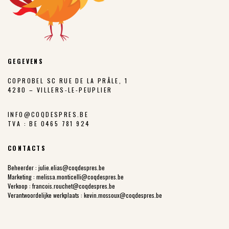
GEGEVENS
COPROBEL SC RUE DE LA PRÂLE, 1
4280 – VILLERS-LE-PEUPLIER
INFO@COQDESPRES.BE
TVA : BE 0465 781 924
CONTACTS
Beheerder :
julie.elias@coqdespres.be
Marketing :
melissa.monticelli@coqdespres.be
Verkoop :
francois.rouchet@coqdespres.be
Verantwoordelijke werkplaats :
kevin.mossoux@coqdespres.be