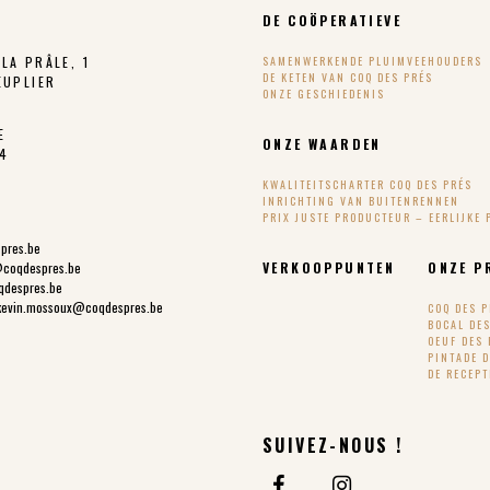
DE COÖPERATIEVE
LA PRÂLE, 1
SAMENWERKENDE PLUIMVEEHOUDERS
DE KETEN VAN COQ DES PRÉS
EUPLIER
ONZE GESCHIEDENIS
E
ONZE WAARDEN
24
KWALITEITSCHARTER COQ DES PRÉS
INRICHTING VAN BUITENRENNEN
PRIX JUSTE PRODUCTEUR – EERLIJKE 
spres.be
@coqdespres.be
VERKOOPPUNTEN
ONZE P
qdespres.be
kevin.mossoux@coqdespres.be
COQ DES 
BOCAL DE
OEUF DES 
PINTADE 
DE RECEP
SUIVEZ-NOUS !