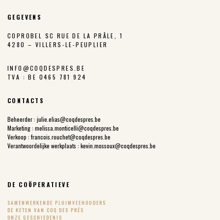
GEGEVENS
COPROBEL SC RUE DE LA PRÂLE, 1
4280 – VILLERS-LE-PEUPLIER
INFO@COQDESPRES.BE
TVA : BE 0465 781 924
CONTACTS
Beheerder :
julie.elias@coqdespres.be
Marketing :
melissa.monticelli@coqdespres.be
Verkoop :
francois.rouchet@coqdespres.be
Verantwoordelijke werkplaats :
kevin.mossoux@coqdespres.be
DE COÖPERATIEVE
SAMENWERKENDE PLUIMVEEHOUDERS
DE KETEN VAN COQ DES PRÉS
ONZE GESCHIEDENIS