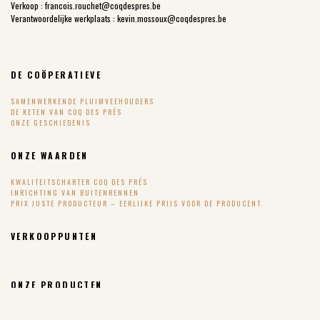
Verkoop :
francois.rouchet@coqdespres.be
Verantwoordelijke werkplaats :
kevin.mossoux@coqdespres.be
DE COÖPERATIEVE
SAMENWERKENDE PLUIMVEEHOUDERS
DE KETEN VAN COQ DES PRÉS
ONZE GESCHIEDENIS
ONZE WAARDEN
KWALITEITSCHARTER COQ DES PRÉS
INRICHTING VAN BUITENRENNEN
PRIX JUSTE PRODUCTEUR – EERLIJKE PRIJS VOOR DE PRODUCENT
VERKOOPPUNTEN
ONZE PRODUCTEN
COQ DES PRÉS