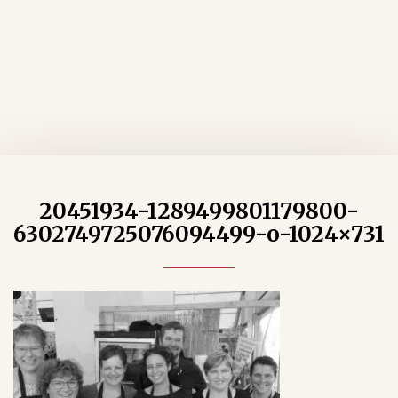
20451934-1289499801179800-
6302749725076094499-o-1024×731