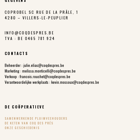
GEGEVENS
COPROBEL SC RUE DE LA PRÂLE, 1
4280 – VILLERS-LE-PEUPLIER
INFO@COQDESPRES.BE
TVA : BE 0465 781 924
CONTACTS
Beheerder :
julie.elias@coqdespres.be
Marketing :
melissa.monticelli@coqdespres.be
Verkoop :
francois.rouchet@coqdespres.be
Verantwoordelijke werkplaats :
kevin.mossoux@coqdespres.be
DE COÖPERATIEVE
SAMENWERKENDE PLUIMVEEHOUDERS
DE KETEN VAN COQ DES PRÉS
ONZE GESCHIEDENIS