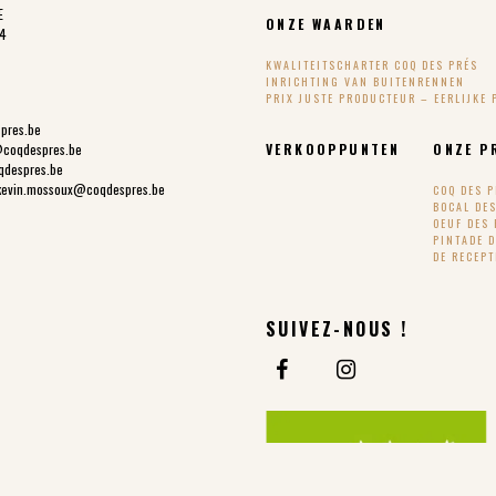
E
ONZE WAARDEN
24
KWALITEITSCHARTER COQ DES PRÉS
INRICHTING VAN BUITENRENNEN
PRIX JUSTE PRODUCTEUR – EERLIJKE 
spres.be
@coqdespres.be
VERKOOPPUNTEN
ONZE P
qdespres.be
kevin.mossoux@coqdespres.be
COQ DES 
BOCAL DE
OEUF DES 
PINTADE 
DE RECEP
SUIVEZ-NOUS !