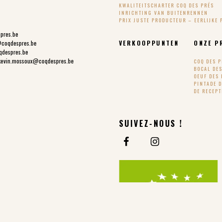
KWALITEITSCHARTER COQ DES PRÉS
INRICHTING VAN BUITENRENNEN
PRIX JUSTE PRODUCTEUR – EERLIJKE 
spres.be
@coqdespres.be
VERKOOPPUNTEN
ONZE P
qdespres.be
kevin.mossoux@coqdespres.be
COQ DES 
BOCAL DE
OEUF DES 
PINTADE 
DE RECEP
SUIVEZ-NOUS !