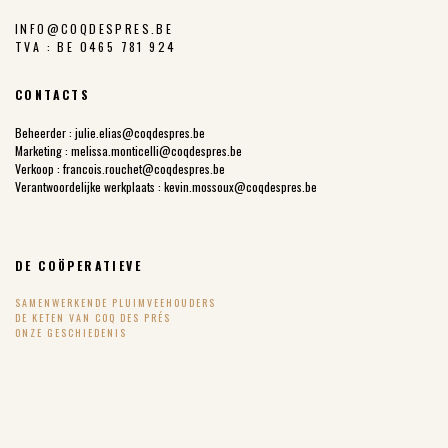
INFO@COQDESPRES.BE
TVA : BE 0465 781 924
CONTACTS
Beheerder :
julie.elias@coqdespres.be
Marketing :
melissa.monticelli@coqdespres.be
Verkoop :
francois.rouchet@coqdespres.be
Verantwoordelijke werkplaats :
kevin.mossoux@coqdespres.be
DE COÖPERATIEVE
SAMENWERKENDE PLUIMVEEHOUDERS
DE KETEN VAN COQ DES PRÉS
ONZE GESCHIEDENIS
ONZE WAARDEN
KWALITEITSCHARTER COQ DES PRÉS
INRICHTING VAN BUITENRENNEN
PRIX JUSTE PRODUCTEUR – EERLIJKE PRIJS VOOR DE PRODUCENT