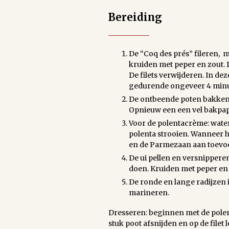
Bereiding
De “Coq des prés” fileren, 
kruiden met peper en zout. 
De filets verwijderen. In de
gedurende ongeveer 4 minut
De ontbeende poten bakken.
Opnieuw een een vel bakpapi
Voor de polentacrème: water
polenta strooien. Wanneer h
en de Parmezaan aan toevoeg
De ui pellen en versnippere
doen. Kruiden met peper en z
De ronde en lange radijzen i
marineren.
Dresseren: beginnen met de polen
stuk poot afsnijden en op de fil