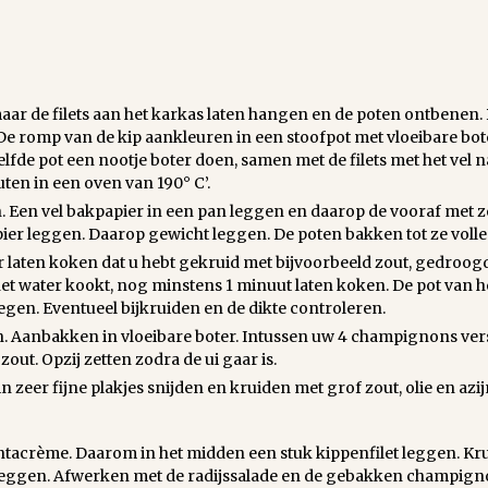
maar de filets aan het karkas laten hangen en de poten ontbenen
De romp van de kip aankleuren in een stoofpot met vloeibare bot
zelfde pot een nootje boter doen, samen met de filets met het ve
en in een oven van 190° C’.
 Een vel bakpapier in een pan leggen en daarop de vooraf met z
er leggen. Daarop gewicht leggen. De poten bakken tot ze volle
 laten koken dat u hebt gekruid met bijvoorbeeld zout, gedroog
et water kookt, nog minstens 1 minuut laten koken. De pot van h
en. Eventueel bijkruiden en de dikte controleren.
n. Aanbakken in vloeibare boter. Intussen uw 4 champignons ver
out. Opzij zetten zodra de ui gaar is.
n zeer fijne plakjes snijden en kruiden met grof zout, olie en azi
tacrème. Daarom in het midden een stuk kippenfilet leggen. Kr
et leggen. Afwerken met de radijssalade en de gebakken champign