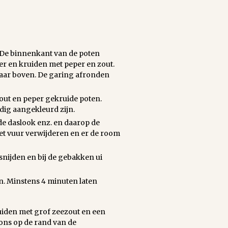
. De binnenkant van de poten
er en kruiden met peper en zout.
l naar boven. De garing afronden
out en peper gekruide poten.
dig aangekleurd zijn.
de daslook enz. en daarop de
et vuur verwijderen en er de room
snijden en bij de gebakken ui
jn. Minstens 4 minuten laten
uiden met grof zeezout en een
ons op de rand van de