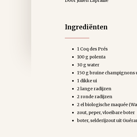
Door Julien Lapraille
Ingrediënten
1 Coq des Prés
100 g polenta
30 g water
150 g bruine champignons 
1 dikke ui
2 lange radijzen
2 ronde radijzen
2 el biologische maquée (W
zout, peper, vloeibare boter
boter, selderijzout uit Guér