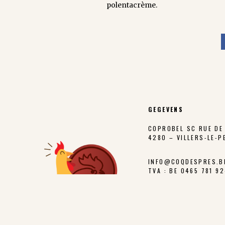
polentacrème.
GEGEVENS
COPROBEL SC RUE DE 
4280 – VILLERS-LE-P
INFO@COQDESPRES.B
TVA : BE 0465 781 9
CONTACTS
Beheerder :
julie.elias@coqde
Marketing :
melissa.monticelli