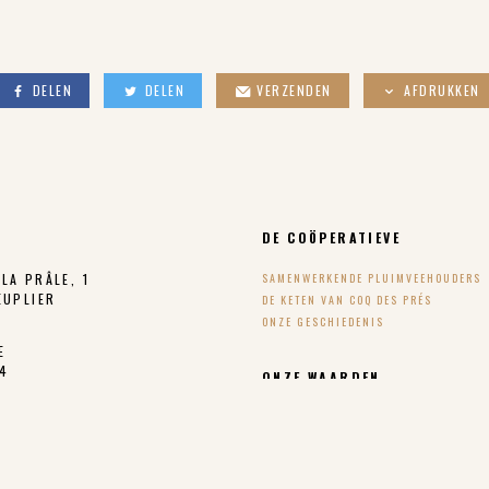
DELEN
DELEN
VERZENDEN
AFDRUKKEN
DE COÖPERATIEVE
LA PRÂLE, 1
SAMENWERKENDE PLUIMVEEHOUDERS
EUPLIER
DE KETEN VAN COQ DES PRÉS
ONZE GESCHIEDENIS
E
24
ONZE WAARDEN
KWALITEITSCHARTER COQ DES PRÉS
INRICHTING VAN BUITENRENNEN
PRIX JUSTE PRODUCTEUR – EERLIJKE 
spres.be
@coqdespres.be