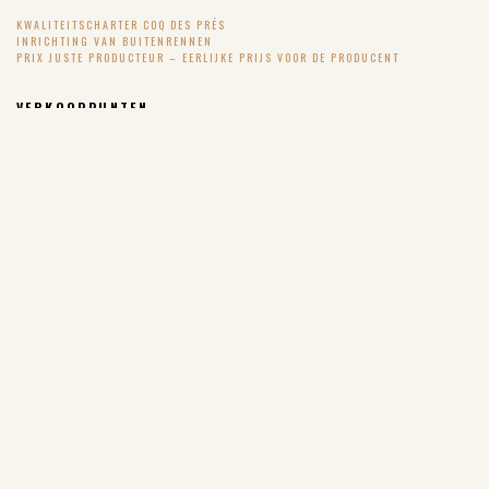
KWALITEITSCHARTER COQ DES PRÉS
INRICHTING VAN BUITENRENNEN
PRIX JUSTE PRODUCTEUR – EERLIJKE PRIJS VOOR DE PRODUCENT
VERKOOPPUNTEN
ONZE PRODUCTEN
COQ DES PRÉS
BOCAL DES PRÉS (INGEMAAKTE BEREIDINGEN)
OEUF DES PRÉS
PINTADE DES PRÉS – PARELHOEN
DE RECEPTEN
SUIVEZ-NOUS !