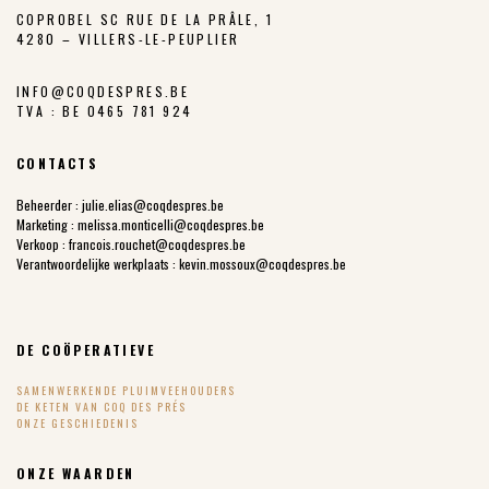
COPROBEL SC RUE DE LA PRÂLE, 1
4280 – VILLERS-LE-PEUPLIER
INFO@COQDESPRES.BE
TVA : BE 0465 781 924
CONTACTS
Beheerder :
julie.elias@coqdespres.be
Marketing :
melissa.monticelli@coqdespres.be
Verkoop :
francois.rouchet@coqdespres.be
Verantwoordelijke werkplaats :
kevin.mossoux@coqdespres.be
DE COÖPERATIEVE
SAMENWERKENDE PLUIMVEEHOUDERS
DE KETEN VAN COQ DES PRÉS
ONZE GESCHIEDENIS
ONZE WAARDEN